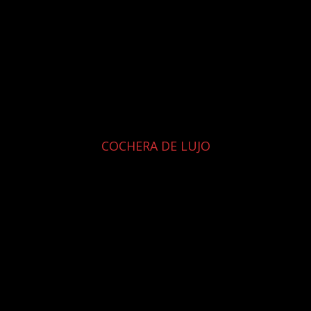
COCHERA DE LUJO
mplias, elegantes y cómodas, perfectas para una llegada y e
PRECIO $610