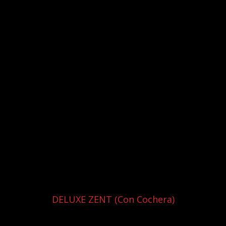
DELUXE ZENT (con Cochera)
a al jardín Japonés, un rincón que produce serenidad, ideal 