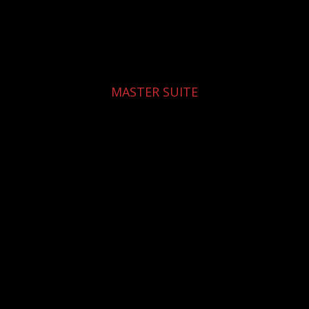
MASTER SUITE
adas con Jacuzzi y Sauna, para que disfrutes de una experie
PRECIO $920