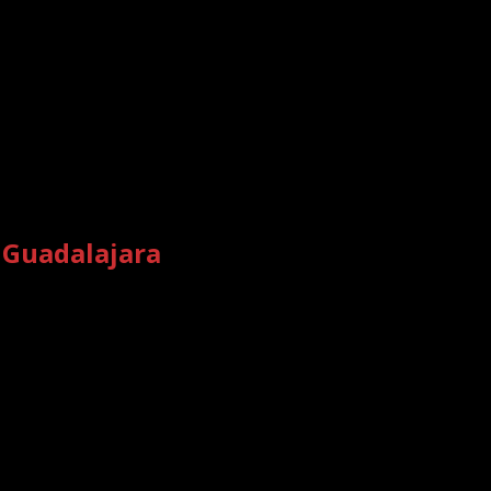
 Guadalajara
on espacios y jardines diseñados para brindarte la máxima c