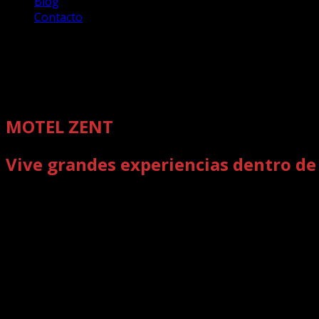
Blog
Contacto
MOTEL ZENT
Vive grandes experiencias dentro de
Disfruta de un motel estilo japonés, elegante y discreto c